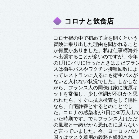
コロナと飲食店
コロナ禍の中で初めて店を開くという
冒険に乗り出した理由を聞かれること
が何度かありました。私は仕事柄海外
へ出張することが多いのですが、今年
の1月にパリに行ったときはまだフラ
スは衛生パスやワクチン接種回数によ
ってレストランに入るにも衛生パスが
ないと入れない状況でした。しかしな
がら、フランス人の同僚は家に抗原キ
ットを常備し、少し体調が不良かと思
われたら、すぐに抗原検査をして陽性
なら、自宅静養とするとのことでし
た。コロナの感染者が1日に30万人出
いた時期です。でもフランス人はただ
の風邪と一緒だから恐れるに足らない
と言っていました。今、ヨーロッパの
国々はマスク着用の義務も緩和され、