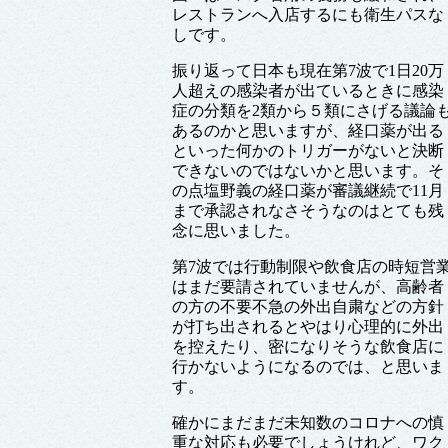
レストランへ入店するにも衛生パスな
しです。
振り返って日本も現在第7波で1日20万
人超えの感染者が出ているときに感染
症の分類を2類から５類にさげる議論
あるのかと思いますが、経口薬が出る
といった何かのトリガーがないと決断
できないのではないかと思います。そ
の点塩野義の経口薬が審議継続で11月
まで承認されなさそうなのはとても残
念に思いました。
第7波では行動制限や飲食店の時短営
はまだ要請されていませんが、高齢者
の方の不要不急の外出自粛などの方針
が打ち出されるとやはり心理的に外出
を控えたり、密になりそうな飲食店に
行かないようになるのでは、と思いま
す。
確かにまだまだ未知数のコロナへの慎
重な対応も必要でしょうけれど、ワク