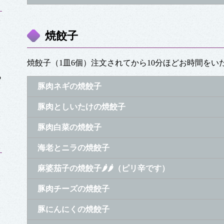
焼餃子
焼餃子（1皿6個）注文されてから10分ほどお時間をい
ら
豚肉ネギの焼餃子
豚肉としいたけの焼餃子
豚肉白菜の焼餃子
海老とニラの焼餃子
麻婆茄子の焼餃子🌶🌶（ピリ辛です）
豚肉チーズの焼餃子
豚にんにくの焼餃子