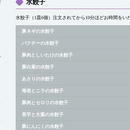
水餃子
可
水餃子（1皿6個）注文されてから10分ほどお時間をい
豚ネギの水餃子
パクチーの水餃子
豚肉としいたけの水餃子
サ
豚白菜の水餃子
あさりの水餃子
海老とニラの水餃子
豚肉とセロリの水餃子
長芋と大葉の水餃子
豚にんにくの水餃子