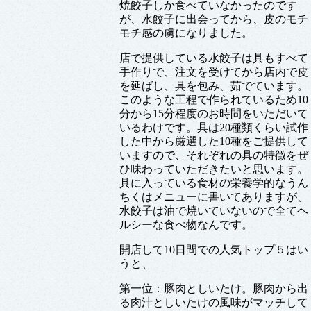
焼餃子しか食べていなかったのです
が、水餃子に出会ってから、皮のモチ
モチ感の虜になりました。
店で提供している水餃子は具もすべて
手作りで、注文を受けてから店内で皮
を延ばし、具を包み、茹でています。
このような工程で作られているため10
分から15分程度のお時間をいただいて
いるわけです。具は20種類くらい試作
した中から厳選した10種をご提供して
いますので、それぞれの具の特徴をぜ
ひ味わっていただきたいと思います。
具に入っている食材の栄養学的なうん
ちくはメニューに書いてありますが、
水餃子は油で焼いていないので全てヘ
ルシーな食べ物なんです。
開店して10日間での人気トップ５はい
うと、
第一位：豚肉としいたけ。豚肉から出
る肉汁としいたけの風味がマッチして