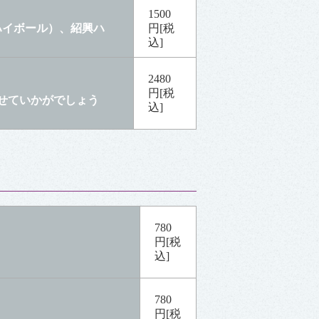
1500
ハイボール）、紹興ハ
円[税
込]
2480
円[税
せていかがでしょう
込]
780
円[税
込]
780
円[税