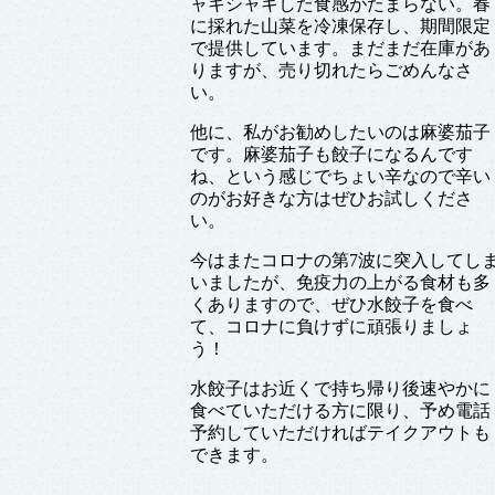
ャキシャキした食感がたまらない。春
に採れた山菜を冷凍保存し、期間限定
で提供しています。まだまだ在庫があ
りますが、売り切れたらごめんなさ
い。
他に、私がお勧めしたいのは麻婆茄子
です。麻婆茄子も餃子になるんです
ね、という感じでちょい辛なので辛い
のがお好きな方はぜひお試しくださ
い。
今はまたコロナの第7波に突入してし
いましたが、免疫力の上がる食材も多
くありますので、ぜひ水餃子を食べ
て、コロナに負けずに頑張りましょ
う！
水餃子はお近くで持ち帰り後速やかに
食べていただける方に限り、予め電話
予約していただければテイクアウトも
できます。