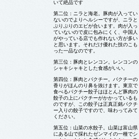
いて絶品です
第二位：ニラと海老。豚肉が入ってい
ないのでよりヘルシーですが、ニラと
ぷりぷりのエビが合います。肉が入っ
ていないので皮に包みにくく、中国人
がやっている店でも作れない方が多い
と思います。それだけ優れた技のこも
った一品なのです。
第三位：豚肉とレンコン。レンコンの
シャキシャキとした食感がいい。
第四位：豚肉とパクチー。パクチーの
香りがほんのり鼻を抜けます。東京で
食べるパクチー餃子はほとんど豚肉の
餃子の上にパクチーがかかっているも
のですが、この餃子は正真正銘パクチ
ー入りの餃子ですので、味わってみて
ください。
第五位：山菜の水餃子。山菜は富山県
にある山で採れたゼンマイの一種でシ