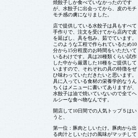
焼餃子しか食べていなかったのです
が、水餃子に出会ってから、皮のモチ
モチ感の虜になりました。
店で提供している水餃子は具もすべて
手作りで、注文を受けてから店内で皮
を延ばし、具を包み、茹でています。
このような工程で作られているため10
分から15分程度のお時間をいただいて
いるわけです。具は20種類くらい試作
した中から厳選した10種をご提供して
いますので、それぞれの具の特徴をぜ
ひ味わっていただきたいと思います。
具に入っている食材の栄養学的なうん
ちくはメニューに書いてありますが、
水餃子は油で焼いていないので全てヘ
ルシーな食べ物なんです。
開店して10日間での人気トップ５はい
うと、
第一位：豚肉としいたけ。豚肉から出
る肉汁としいたけの風味がマッチして