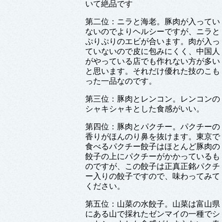
いて絶品です
第二位：ニラと海老。豚肉が入ってい
ないのでよりヘルシーですが、ニラと
ぷりぷりのエビが合います。肉が入っ
ていないので皮に包みにくく、中国人
がやっている店でも作れない方が多い
と思います。それだけ優れた技のこも
った一品なのです。
第三位：豚肉とレンコン。レンコンの
シャキシャキとした食感がいい。
第四位：豚肉とパクチー。パクチーの
香りがほんのり鼻を抜けます。東京で
食べるパクチー餃子はほとんど豚肉の
餃子の上にパクチーがかかっているも
のですが、この餃子は正真正銘パクチ
ー入りの餃子ですので、味わってみて
ください。
第五位：山菜の水餃子。山菜は富山県
にある山で採れたゼンマイの一種でシ