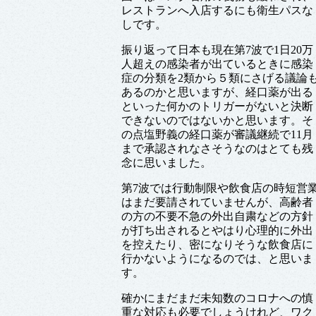
レストランへ入店するにも衛生パスな
しです。
振り返って日本も現在第7波で1日20万
人超えの感染者が出ているときに感染
症の分類を2類から５類にさげる議論
あるのかと思いますが、経口薬が出る
といった何かのトリガーがないと決断
できないのではないかと思います。そ
の点塩野義の経口薬が審議継続で11月
まで承認されなさそうなのはとても残
念に思いました。
第7波では行動制限や飲食店の時短営
はまだ要請されていませんが、高齢者
の方の不要不急の外出自粛などの方針
が打ち出されるとやはり心理的に外出
を控えたり、密になりそうな飲食店に
行かないようになるのでは、と思いま
す。
確かにまだまだ未知数のコロナへの慎
重な対応も必要でしょうけれど、ワク