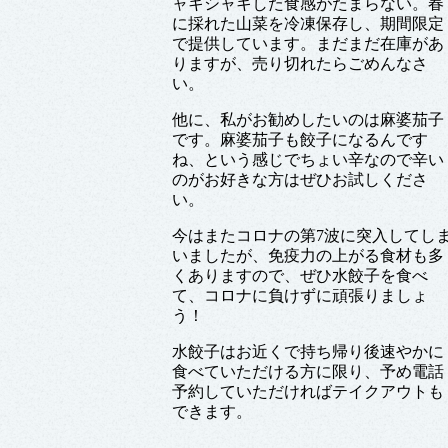
ャキシャキした食感がたまらない。春
に採れた山菜を冷凍保存し、期間限定
で提供しています。まだまだ在庫があ
りますが、売り切れたらごめんなさ
い。
他に、私がお勧めしたいのは麻婆茄子
です。麻婆茄子も餃子になるんです
ね、という感じでちょい辛なので辛い
のがお好きな方はぜひお試しくださ
い。
今はまたコロナの第7波に突入してし
いましたが、免疫力の上がる食材も多
くありますので、ぜひ水餃子を食べ
て、コロナに負けずに頑張りましょ
う！
水餃子はお近くで持ち帰り後速やかに
食べていただける方に限り、予め電話
予約していただければテイクアウトも
できます。