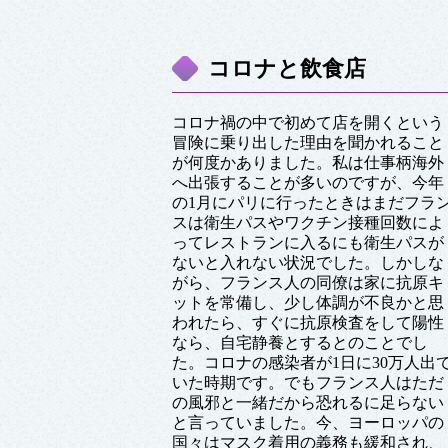
コロナと飲食店
コロナ禍の中で初めて店を開くという
冒険に乗り出した理由を聞かれること
が何度かありました。私は仕事柄海外
へ出張することが多いのですが、今年
の1月にパリに行ったときはまだフラ
スは衛生パスやワクチン接種回数によ
ってレストランに入るにも衛生パスが
ないと入れない状況でした。しかしな
がら、フランス人の同僚は家に抗原キ
ットを常備し、少し体調が不良かと思
われたら、すぐに抗原検査をして陽性
なら、自宅静養とするとのことでし
た。コロナの感染者が1日に30万人出
いた時期です。でもフランス人はただ
の風邪と一緒だから恐れるに足らない
と言っていました。今、ヨーロッパの
国々はマスク着用の義務も緩和され、