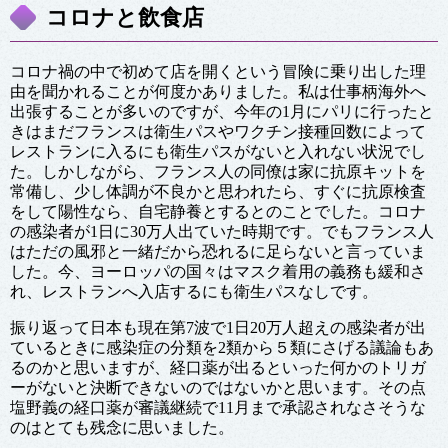
コロナと飲食店
コロナ禍の中で初めて店を開くという冒険に乗り出した理
由を聞かれることが何度かありました。私は仕事柄海外へ
出張することが多いのですが、今年の1月にパリに行ったと
きはまだフランスは衛生パスやワクチン接種回数によって
レストランに入るにも衛生パスがないと入れない状況でし
た。しかしながら、フランス人の同僚は家に抗原キットを
常備し、少し体調が不良かと思われたら、すぐに抗原検査
をして陽性なら、自宅静養とするとのことでした。コロナ
の感染者が1日に30万人出ていた時期です。でもフランス人
はただの風邪と一緒だから恐れるに足らないと言っていま
した。今、ヨーロッパの国々はマスク着用の義務も緩和さ
れ、レストランへ入店するにも衛生パスなしです。
振り返って日本も現在第7波で1日20万人超えの感染者が出
ているときに感染症の分類を2類から５類にさげる議論もあ
るのかと思いますが、経口薬が出るといった何かのトリガ
ーがないと決断できないのではないかと思います。その点
塩野義の経口薬が審議継続で11月まで承認されなさそうな
のはとても残念に思いました。