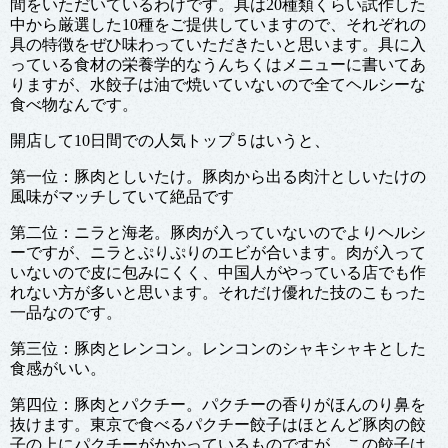
間をいただいているわけです。具は20種類くらい試作した
中から厳選した10種をご提供していますので、それぞれの
具の特徴をぜひ味わっていただきたいと思います。具に入
っている食材の栄養学的なうんちくはメニューに書いてあ
りますが、水餃子は油で焼いていないので全てヘルシーな
食べ物なんです。
開店して10日間での人気トップ５はいうと、
第一位：豚肉としいたけ。豚肉から出る肉汁としいたけの
風味がマッチしていて絶品です
第二位：ニラと海老。豚肉が入っていないのでよりヘルシ
ーですが、ニラとぷりぷりのエビが合います。肉が入って
いないので皮に包みにくく、中国人がやっている店でも作
れない方が多いと思います。それだけ優れた技のこもった
一品なのです。
第三位：豚肉とレンコン。レンコンのシャキシャキとした
食感がいい。
第四位：豚肉とパクチー。パクチーの香りがほんのり鼻を
抜けます。東京で食べるパクチー餃子はほとんど豚肉の餃
子の上にパクチーがかかっているものですが、この餃子は