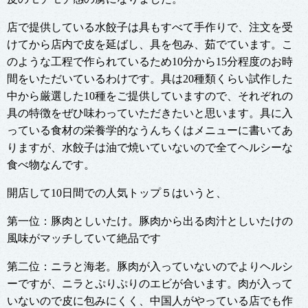
店で提供している水餃子は具もすべて手作りで、注文を受
けてから店内で皮を延ばし、具を包み、茹でています。こ
のような工程で作られているため10分から15分程度のお時
間をいただいているわけです。具は20種類くらい試作した
中から厳選した10種をご提供していますので、それぞれの
具の特徴をぜひ味わっていただきたいと思います。具に入
っている食材の栄養学的なうんちくはメニューに書いてあ
りますが、水餃子は油で焼いていないので全てヘルシーな
食べ物なんです。
開店して10日間での人気トップ５はいうと、
第一位：豚肉としいたけ。豚肉から出る肉汁としいたけの
風味がマッチしていて絶品です
第二位：ニラと海老。豚肉が入っていないのでよりヘルシ
ーですが、ニラとぷりぷりのエビが合います。肉が入って
いないので皮に包みにくく、中国人がやっている店でも作