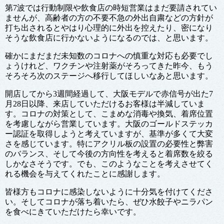
第7波では行動制限や飲食店の時短営業はまだ要請されてい
ませんが、高齢者の方の不要不急の外出自粛などの方針が
打ち出されるとやはり心理的に外出を控えたり、密になり
そうな飲食店に行かないようになるのでは、と思います。
確かにまだまだ未知数のコロナへの慎重な対応も必要でし
ょうけれど、ワクチンや注射薬がそろってきた昨今、もう
そろそろ次のステージへ移行してほしいなあと思います。
開店してから3週間経過して、大阪モデルで赤信号が出た7
月28日以降、来店していただけるお客様は半減していま
す。コロナの対策として、こまめな消毒や換気、着席位置
を考慮しながら営業しています。大阪のゴールドステッカ
ー認証を取得しようと考えていますが、基準が多くて大変
さを感じています。特にアクリル板の設置の必要性と弊害
のバランス、そして今後の方向性を考えると着席数を絞る
しかなさそうです。でも、このようなことを考えさせてく
れる機会を与えてくれたことに感謝します。
皆様方もコロナに感染しないように十分気を付けてくださ
い。そしてコロナが落ち着いたら、ぜひ水餃子やニラパン
を食べにきていただけたら幸いです。